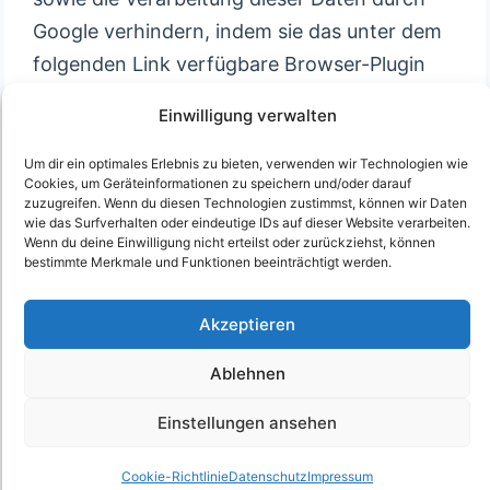
Google verhindern, indem sie das unter dem
folgenden Link verfügbare Browser-Plugin
herunterladen und installieren
Einwilligung verwalten
http://tools.google.com/dlpage/gaoptout?
hl=de.
Um dir ein optimales Erlebnis zu bieten, verwenden wir Technologien wie
Cookies, um Geräteinformationen zu speichern und/oder darauf
No tags for this post.
zuzugreifen. Wenn du diesen Technologien zustimmst, können wir Daten
wie das Surfverhalten oder eindeutige IDs auf dieser Website verarbeiten.
Wenn du deine Einwilligung nicht erteilst oder zurückziehst, können
bestimmte Merkmale und Funktionen beeinträchtigt werden.
Akzeptieren
© 2026 Shop für Berufs- und Arbeitskleidung
Ablehnen
sowie Sanitär Hilfe Nicegen. |
Experten
Rohrreinigung
|
Bundesweiter Notdienst
Einstellungen ansehen
Rohrreinigung
Cookie-Richtlinie
Datenschutz
Impressum