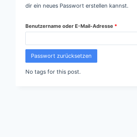
dir ein neues Passwort erstellen kannst.
E
Benutzername oder E-Mail-Adresse
*
r
f
Passwort zurücksetzen
o
No tags for this post.
r
d
e
r
l
i